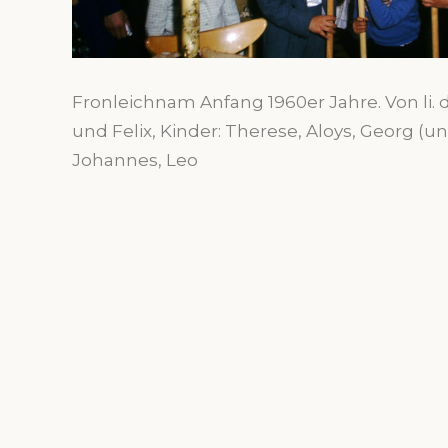
Fronleichnam Anfang 1960er Jahre. Von li. d
und Felix, Kinder: Therese, Aloys, Georg (u
Johannes, Leo